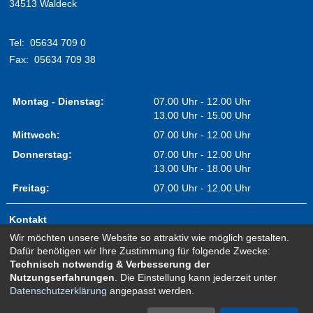
34513 Waldeck
Tel:
05634 709 0
Fax:
05634 709 38
Montag - Dienstag:
07.00 Uhr - 12.00 Uhr
13.00 Uhr - 15.00 Uhr
Mittwoch:
07.00 Uhr - 12.00 Uhr
Donnerstag:
07.00 Uhr - 12.00 Uhr
13.00 Uhr - 18.00 Uhr
Freitag:
07.00 Uhr - 12.00 Uhr
Kontakt
Wir möchten unsere Website so attraktiv wie möglich gestalten.
Impressum
Dafür benötigen wir Ihre Zustimmung für folgende Zwecke:
Erklärung zur Barrierefreiheit
Technisch notwendig & Verbesserung der
Nutzungserfahrungen
. Die Einstellung kann jederzeit unter
Sitemap
Datenschutzerklärung
angepasst werden.
Newsletter Anmeldung