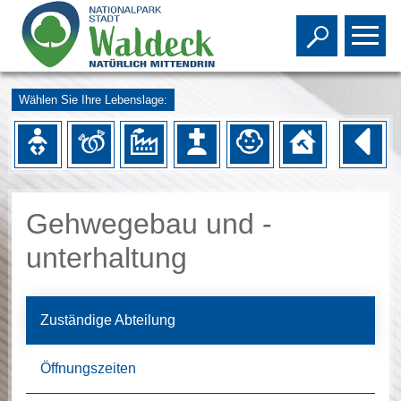
Toggle s
To
Wählen Sie Ihre Lebenslage:
Gehwegebau und -
unterhaltung
Zuständige Abteilung
Öffnungszeiten