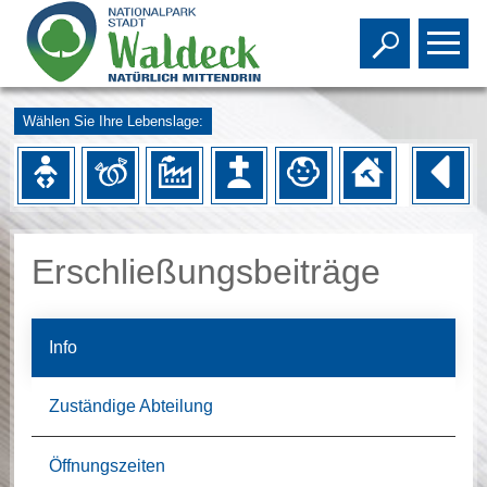
Toggle s
To
Wählen Sie Ihre Lebenslage:
Erschließungsbeiträge
Info
Zuständige Abteilung
Öffnungszeiten