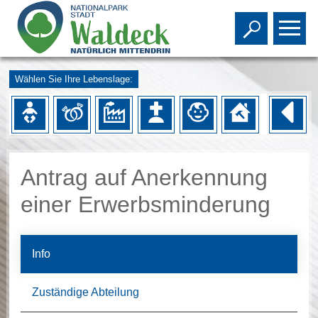
Toggle s
To
Wählen Sie Ihre Lebenslage:
Antrag auf Anerkennung
einer Erwerbsminderung
Info
Zuständige Abteilung