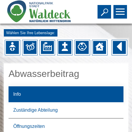
Toggle s
To
Wählen Sie Ihre Lebenslage:
Abwasserbeitrag
Info
Zuständige Abteilung
Öffnungszeiten