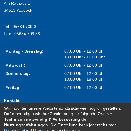
Am Rathaus 1
34513 Waldeck
Tel:
05634 709 0
Fax:
05634 709 38
Montag - Dienstag:
07.00 Uhr - 12.00 Uhr
13.00 Uhr - 15.00 Uhr
Mittwoch:
07.00 Uhr - 12.00 Uhr
Donnerstag:
07.00 Uhr - 12.00 Uhr
13.00 Uhr - 18.00 Uhr
Freitag:
07.00 Uhr - 12.00 Uhr
Kontakt
Wir möchten unsere Website so attraktiv wie möglich gestalten.
Impressum
Dafür benötigen wir Ihre Zustimmung für folgende Zwecke:
Erklärung zur Barrierefreiheit
Technisch notwendig & Verbesserung der
Nutzungserfahrungen
. Die Einstellung kann jederzeit unter
Sitemap
Datenschutzerklärung
angepasst werden.