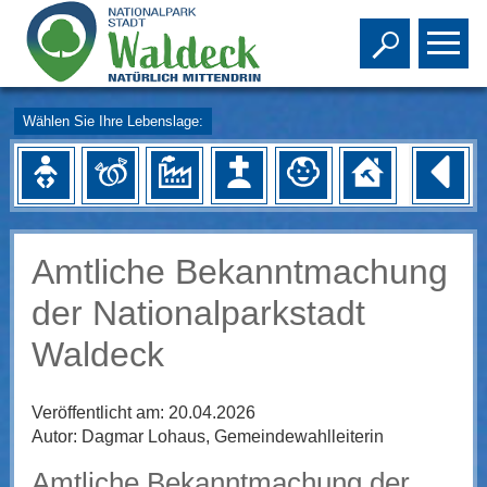
Toggle s
To
Wählen Sie Ihre Lebenslage:
Amtliche Bekanntmachung
der Nationalparkstadt
Waldeck
Veröffentlicht am:
20.04.2026
Autor:
Dagmar Lohaus, Gemeindewahlleiterin
Amtliche Bekanntmachung der