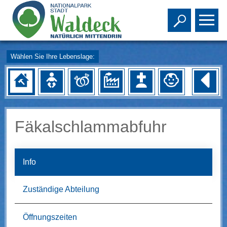
Toggle s
To
Wählen Sie Ihre Lebenslage:
Fäkalschlammabfuhr
Info
Zuständige Abteilung
Öffnungszeiten