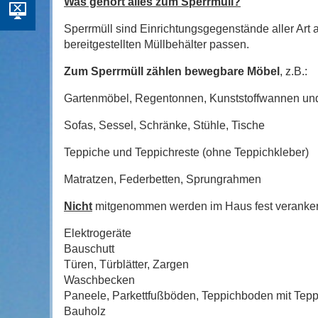
Was gehört alles zum Sperrmüll?
Sperrmüll sind Einrichtungsgegenstände aller Art 
bereitgestellten Müllbehälter passen.
Zum Sperrmüll zählen bewegbare Möbel
, z.B.:
Gartenmöbel, Regentonnen, Kunststoffwannen und
Sofas, Sessel, Schränke, Stühle, Tische
Teppiche und Teppichreste (ohne Teppichkleber)
Matratzen, Federbetten, Sprungrahmen
Nicht
mitgenommen werden im Haus fest verankerte
Elektrogeräte
Bauschutt
Türen, Türblätter, Zargen
Waschbecken
Paneele, Parkettfußböden, Teppichboden mit Tepp
Bauholz