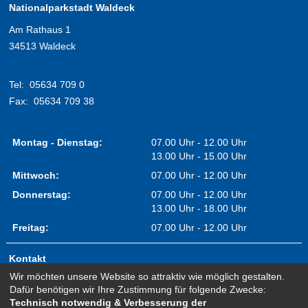
Nationalparkstadt Waldeck
Am Rathaus 1
34513 Waldeck
Tel:
05634 709 0
Fax:
05634 709 38
Montag - Dienstag:
07.00 Uhr - 12.00 Uhr
13.00 Uhr - 15.00 Uhr
Mittwoch:
07.00 Uhr - 12.00 Uhr
Donnerstag:
07.00 Uhr - 12.00 Uhr
13.00 Uhr - 18.00 Uhr
Freitag:
07.00 Uhr - 12.00 Uhr
Kontakt
Wir möchten unsere Website so attraktiv wie möglich gestalten.
Impressum
Dafür benötigen wir Ihre Zustimmung für folgende Zwecke:
Erklärung zur Barrierefreiheit
Technisch notwendig & Verbesserung der