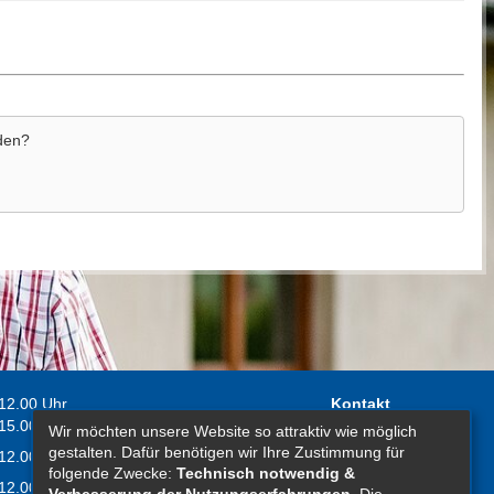
aden?
 12.00 Uhr
Kontakt
 15.00 Uhr
Wir möchten unsere Website so attraktiv wie möglich
Impressum
gestalten. Dafür benötigen wir Ihre Zustimmung für
 12.00 Uhr
Erklärung zur
folgende Zwecke:
Technisch notwendig &
 12.00 Uhr
Barrierefreiheit
Verbesserung der Nutzungserfahrungen
. Die