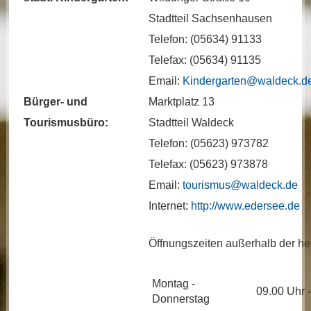
Stadtteil Sachsenhausen
Telefon: (05634) 91133
Telefax: (05634) 91135
Email:
Kindergarten@waldeck.d
Bürger- und
Marktplatz 13
Tourismusbüro:
Stadtteil Waldeck
Telefon: (05623) 973782
Telefax: (05623) 973878
Email:
tourismus@waldeck.de
Internet:
http://www.edersee.de
Öffnungszeiten außerhalb der hes
Montag -
09.00 Uhr 
Donnerstag