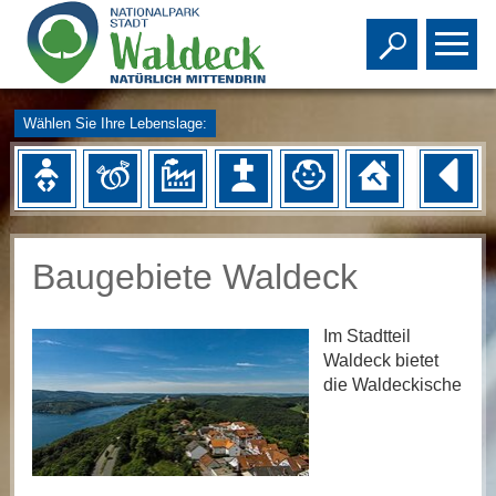
Toggle s
To
Wählen Sie Ihre Lebenslage:
Baugebiete Waldeck
Im Stadtteil
Waldeck bietet
die Waldeckische