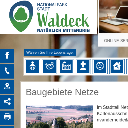
ONLINE-SE
Wählen Sie Ihre Lebenslage:
Baugebiete Netze
Im Stadtteil N
Kartenausschnit
nvanderheide@d