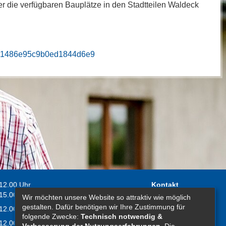
er die verfügbaren Bauplätze in den Stadtteilen Waldeck
0e61486e95c9b0ed1844d6e9
 12.00 Uhr
Kontakt
 15.00 Uhr
Wir möchten unsere Website so attraktiv wie möglich
Impressum
gestalten. Dafür benötigen wir Ihre Zustimmung für
 12.00 Uhr
Erklärung zur
folgende Zwecke:
Technisch notwendig &
 12.00 Uhr
Barrierefreiheit
Verbesserung der Nutzungserfahrungen
. Die