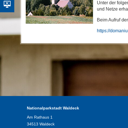
Unter der folge
und Netze erha
Beim Aufruf der
https://doman
Nationalparkstadt Waldeck
Am Rathaus 1
34513 Waldeck