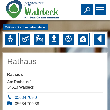
Toggle s
To
Wählen Sie Ihre Lebenslage:
Rathaus
Rathaus
Am Rathaus 1
34513 Waldeck
05634 709 0
05634 709 38