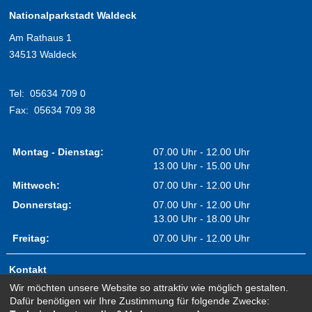
Nationalparkstadt Waldeck
Am Rathaus 1
34513 Waldeck
Tel:
05634 709 0
Fax:
05634 709 38
Montag - Dienstag:
07.00 Uhr - 12.00 Uhr
13.00 Uhr - 15.00 Uhr
Mittwoch:
07.00 Uhr - 12.00 Uhr
Donnerstag:
07.00 Uhr - 12.00 Uhr
13.00 Uhr - 18.00 Uhr
Freitag:
07.00 Uhr - 12.00 Uhr
Kontakt
Wir möchten unsere Website so attraktiv wie möglich gestalten.
Impressum
Dafür benötigen wir Ihre Zustimmung für folgende Zwecke:
Erklärung zur Barrierefreiheit