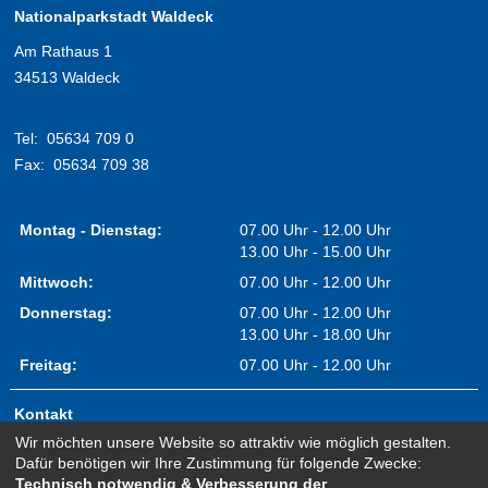
Nationalparkstadt Waldeck
Am Rathaus 1
34513 Waldeck
Tel:
05634 709 0
Fax:
05634 709 38
Montag - Dienstag:
07.00 Uhr - 12.00 Uhr
13.00 Uhr - 15.00 Uhr
Mittwoch:
07.00 Uhr - 12.00 Uhr
Donnerstag:
07.00 Uhr - 12.00 Uhr
13.00 Uhr - 18.00 Uhr
Freitag:
07.00 Uhr - 12.00 Uhr
Kontakt
Wir möchten unsere Website so attraktiv wie möglich gestalten.
Impressum
Dafür benötigen wir Ihre Zustimmung für folgende Zwecke:
Erklärung zur Barrierefreiheit
Technisch notwendig & Verbesserung der