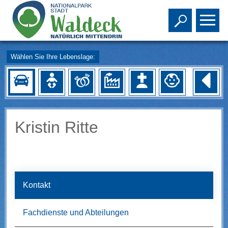
Toggle s
To
Wählen Sie Ihre Lebenslage:
Kristin Ritte
Kontakt
Fachdienste und Abteilungen