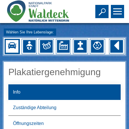
Toggle s
To
Wählen Sie Ihre Lebenslage:
Plakatiergenehmigung
Info
Zuständige Abteilung
Öffnungszeiten