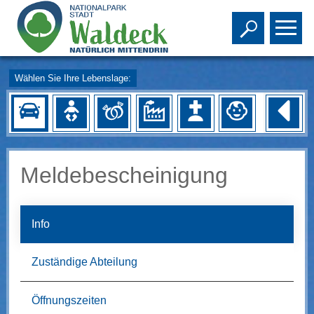
Toggle s
To
Wählen Sie Ihre Lebenslage:
Meldebescheinigung
Info
Zuständige Abteilung
Öffnungszeiten