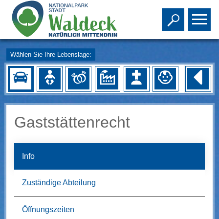
Toggle s
To
Wählen Sie Ihre Lebenslage:
Gaststättenrecht
Info
Zuständige Abteilung
Öffnungszeiten