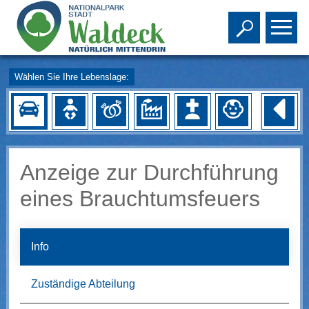
Toggle s
To
Wählen Sie Ihre Lebenslage:
Anzeige zur Durchführung
eines Brauchtumsfeuers
Info
Zuständige Abteilung