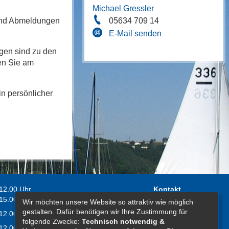
Michael Gressler
05634 709 14
 und Abmeldungen
E-Mail senden
gen sind zu den
en Sie am
in persönlicher
 12.00 Uhr
Kontakt
 15.00 Uhr
Wir möchten unsere Website so attraktiv wie möglich
Impressum
gestalten. Dafür benötigen wir Ihre Zustimmung für
 12.00 Uhr
Erklärung zur
folgende Zwecke:
Technisch notwendig &
 12.00 Uhr
Barrierefreiheit