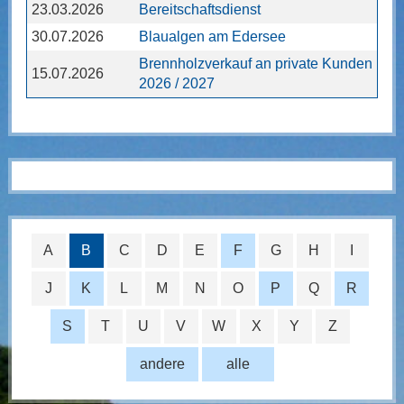
23.03.2026
Bereitschaftsdienst
30.07.2026
Blaualgen am Edersee
Brennholzverkauf an private Kunden
15.07.2026
2026 / 2027
A
B
C
D
E
F
G
H
I
J
K
L
M
N
O
P
Q
R
S
T
U
V
W
X
Y
Z
andere
alle