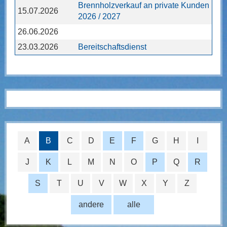
Brennholzverkauf an private Kunden
15.07.2026
2026 / 2027
26.06.2026
23.03.2026
Bereitschaftsdienst
A
B
C
D
E
F
G
H
I
J
K
L
M
N
O
P
Q
R
S
T
U
V
W
X
Y
Z
andere
alle