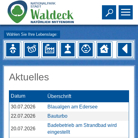
Toggle s
To
Wählen Sie Ihre Lebenslage:
Aktuelles
Datum
Überschrift
30.07.2026
Blaualgen am Edersee
22.07.2026
Bauturbo
Badebetrieb am Strandbad wird
20.07.2026
eingestellt