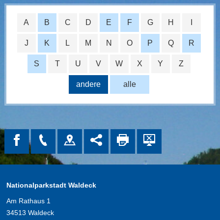
A
B
C
D
E
F
G
H
I
J
K
L
M
N
O
P
Q
R
S
T
U
V
W
X
Y
Z
andere
alle
Nationalparkstadt Waldeck
Am Rathaus 1
34513 Waldeck