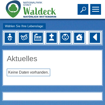
Toggle s
To
Wählen Sie Ihre Lebenslage:
Aktuelles
Keine Daten vorhanden.