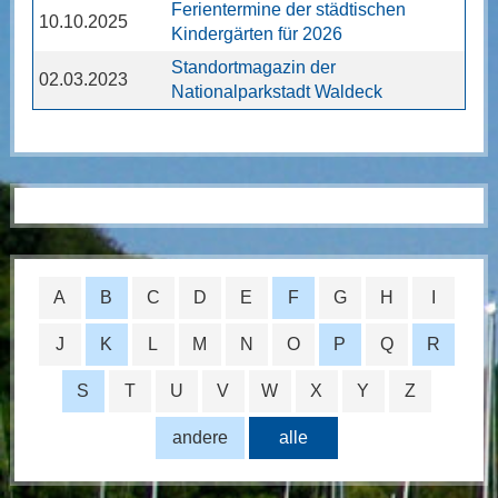
Ferientermine der städtischen
10.10.2025
Kindergärten für 2026
Standortmagazin der
02.03.2023
Nationalparkstadt Waldeck
A
B
C
D
E
F
G
H
I
J
K
L
M
N
O
P
Q
R
S
T
U
V
W
X
Y
Z
andere
alle