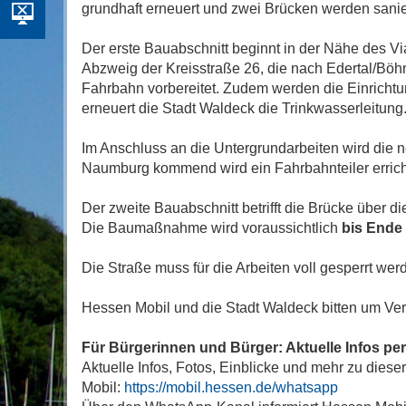
grundhaft erneuert und zwei Brücken werden sanier
Der erste Bauabschnitt beginnt in der Nähe des V
Abzweig der Kreisstraße 26, die nach Edertal/Böhn
Fahrbahn vorbereitet. Zudem werden die Einricht
erneuert die Stadt Waldeck die Trinkwasserleitung
Im Anschluss an die Untergrundarbeiten wird die ne
Naumburg kommend wird ein Fahrbahnteiler errichte
Der zweite Bauabschnitt betrifft die Brücke über die
Die Baumaßnahme wird voraussichtlich
bis Ende
Die Straße muss für die Arbeiten voll gesperrt w
Hessen Mobil und die Stadt Waldeck bitten um V
Für Bürgerinnen und Bürger: Aktuelle Infos p
Aktuelle Infos, Fotos, Einblicke und mehr zu di
Mobil:
https://mobil.hessen.de/whatsapp