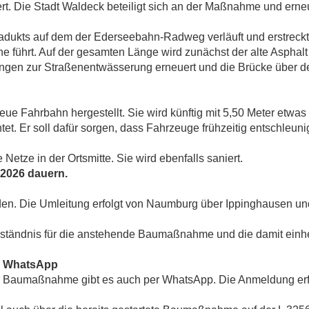
t. Die Stadt Waldeck beteiligt sich an der Maßnahme und erneue
iadukts auf dem der Ederseebahn-Radweg verläuft und erstreckt
e führt. Auf der gesamten Länge wird zunächst der alte Asphalt
ungen zur Straßenentwässeru
ng erneuert und die Brücke über d
.
ue Fahrbahn hergestellt. Sie wird künftig mit 5,50 Meter etwas
t. Er soll dafür sorgen, dass Fahrzeuge frühzeitig entschleuni
 Netze in der Ortsmitte. Sie wird ebenfalls saniert.
 2026 dauern.
erden. Die Umleitung erfolgt von Naumburg über Ippinghausen 
erständnis für die anstehende Baumaßnahme und die damit ein
er WhatsApp
eser Baumaßnahme gibt es auch per WhatsApp. Die Anmeldung er