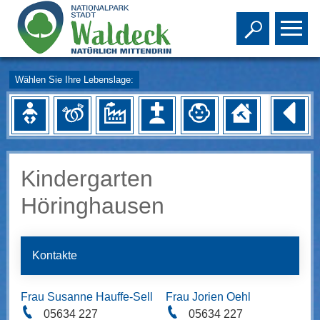
Toggle s
To
Wählen Sie Ihre Lebenslage:
Kindergarten
Höringhausen
Kontakte
Frau Susanne Hauffe-Sell
Frau Jorien Oehl
05634 227
05634 227