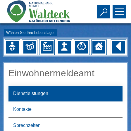
Toggle s
To
Wählen Sie Ihre Lebenslage:
Einwohnermeldeamt
Dienstleistungen
Kontakte
Sprechzeiten